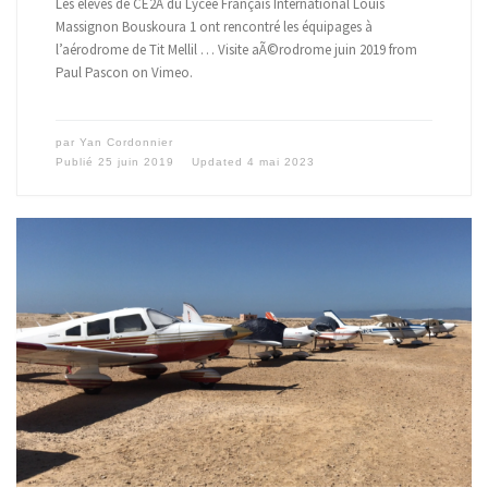
Les élèves de CE2A du Lycée Français International Louis
Massignon Bouskoura 1 ont rencontré les équipages à
l’aérodrome de Tit Mellil … Visite aÃ©rodrome juin 2019 from
Paul Pascon on Vimeo.
par
Yan Cordonnier
Publié
25 juin 2019
Updated
4 mai 2023