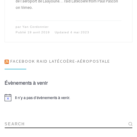
de l’aéroport de Laâyoune… raid Latécoère from Paul Pascon
on Vimeo.
par
Yan Cordonnier
Publié
19 avril 2019
Updated
4 mai 2023
FACEBOOK RAID LATÉCOÈRE-AÉROPOSTALE
Évènements à venir
Il n’y a pas d’évènements à venir.
N
o
t
i
c
e
SEARCH