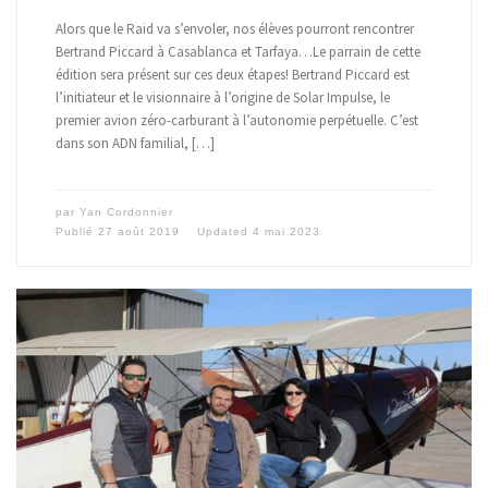
Alors que le Raid va s’envoler, nos élèves pourront rencontrer
Bertrand Piccard à Casablanca et Tarfaya…Le parrain de cette
édition sera présent sur ces deux étapes! Bertrand Piccard est
l’initiateur et le visionnaire à l’origine de Solar Impulse, le
premier avion zéro-carburant à l’autonomie perpétuelle. C’est
dans son ADN familial, […]
par
Yan Cordonnier
Publié
27 août 2019
Updated
4 mai 2023