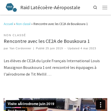
Raid Latécoère-Aéropostale
Search
Accueil
»
Non classé
»
Rencontre avec les CE2A de Bouskoura 1
NON CLASSÉ
Rencontre avec les CE2A de Bouskoura 1
par
Yan Cordonnier
|
Publié
25 juin 2019
-
Updated
4 mai 2023
Les élèves de CE2A du Lycée Français International Louis
Massignon Bouskoura 1 ont rencontré les équipages à
l’aérodrome de Tit Mellil …