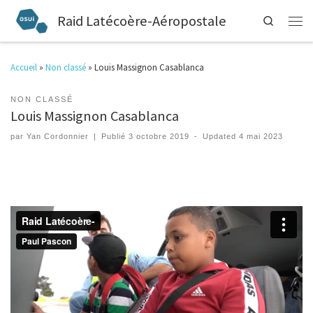
Raid Latécoère-Aéropostale
Search
Accueil
»
Non classé
»
Louis Massignon Casablanca
NON CLASSÉ
Louis Massignon Casablanca
par
Yan Cordonnier
|
Publié
3 octobre 2019
-
Updated
4 mai 2023