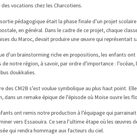
é des vocations chez les Charcotiens.
sortie pédagogique était la phase finale d’un projet scolair
postale, en général. Dans le cadre de ce projet, chaque class
ises du Maroc, devait produire une œuvre qui représentait sa 
sue d’un brainstorming riche en propositions, les enfants on
 de notre région, à savoir, par ordre d’importance : l’océan,
ibus doukkalies.
re des CM2B s’est voulue symbolique au plus haut point. Ell
n, dans un remake épique de l’épisode où Moise ouvre les fl
fants ont remis notre production à l’équipage qui parrainait
miner vers Essaouira. Ce sera l’ultime étape où les œuvres d
sée qui rendra hommage aux facteurs du ciel.