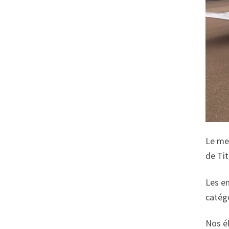
Le mer
de Tit
Les en
catégo
Nos él