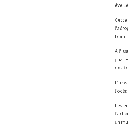
éveill
Cette 
l’aéro
frança
A l’is
phares
des tr
L’œuv
l’océa
Les en
l’ache
un mu