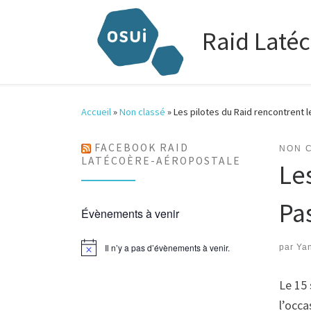
Raid Laté
Accueil
»
Non classé
»
Les pilotes du Raid rencontrent 
FACEBOOK RAID
NON 
LATÉCOÈRE-AÉROPOSTALE
Le
Pa
Évènements à venir
Il n’y a pas d’évènements à venir.
par
Ya
N
o
t
Le 15 
i
c
l’occa
e