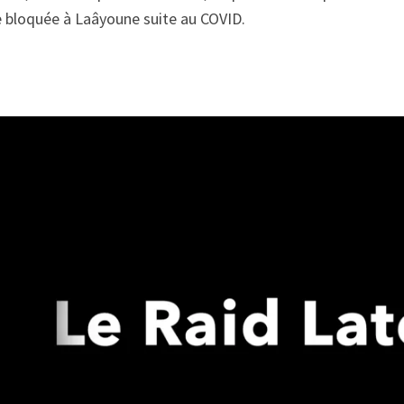
e bloquée à Laâyoune suite au COVID.